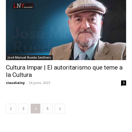
José Manuel Rueda Smithers
Cultura Impar | El autoritarismo que teme a
la Cultura
claudialny
-
24 junio, 2025
0
3
4
5