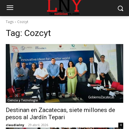
Tags
Cozcyt
Tag:
Cozcyt
Ciencia y Tecnología
Destinan en Zacatecas, siete millones de
pesos al Jardín Tepari
claudialny
-
29 abril, 2026
0