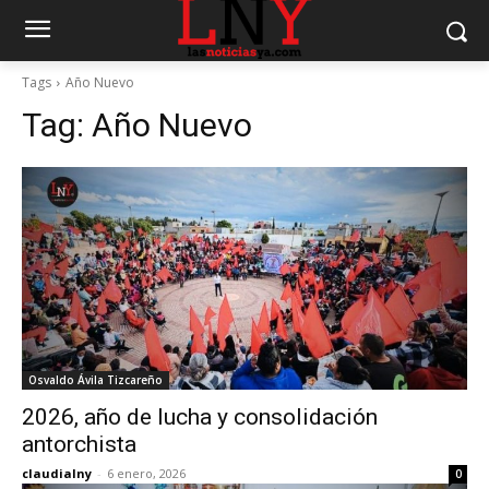
Tags
Año Nuevo
Tag:
Año Nuevo
Osvaldo Ávila Tizcareño
2026, año de lucha y consolidación
antorchista
claudialny
-
6 enero, 2026
0