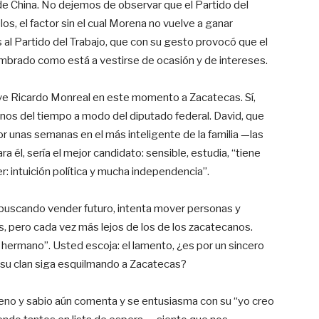
de China. No dejemos de observar que el Partido del
s, el factor sin el cual Morena no vuelve a ganar
 al Partido del Trabajo, que con su gesto provocó que el
umbrado como está a vestirse de ocasión y de intereses.
irve Ricardo Monreal en este momento a Zacatecas. Sí,
rnos del tiempo a modo del diputado federal. David, que
por unas semanas en el más inteligente de la familia —las
ra él, sería el mejor candidato: sensible, estudia, “tiene
: intuición política y mucha independencia”.
buscando vender futuro, intenta mover personas y
, pero cada vez más lejos de los de los zacatecanos.
mi hermano”. Usted escoja: el lamento, ¿es por un sincero
e su clan siga esquilmando a Zacatecas?
ueno y sabio aún comenta y se entusiasma con su “yo creo