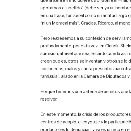
que la gente ya no quiere otro Monreal —habi
agotamos el apellido” (debe ser ya un hombre 
en una frase, tan servil como su actitud, alg
“ni un Monreal más”. Gracias, Ricardo, al meno
Pero regresemos a su confesión de servilism
profundamente, por esta vez, en Claudia Shei
sumisión, al nivel que sea, Ricardo pueda as
creen que es, otros se inventan y otros se lo 
con buenos, malos y ahora presuntos narcotra
“amiguis”, aliado en la Cámara de Diputados 
Porque tenemos una batería de asuntos que 
resolver.
En este momento, la crisis de los productores d
centros de acopio, el coyotaje y la participac
productores lo denuncian, y ya es un eco en el