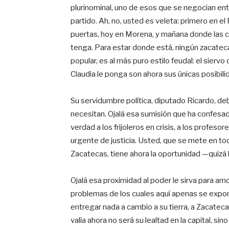
plurinominal, uno de esos que se negocian entr
partido. Ah, no, usted es veleta: primero en e
puertas, hoy en Morena, y mañana donde las co
tenga. Para estar donde está, ningún zacatec
popular, es al más puro estilo feudal: el sier
Claudia le ponga son ahora sus únicas posibili
Su servidumbre política, diputado Ricardo, deb
necesitan. Ojalá esa sumisión que ha confesado
verdad a los frijoleros en crisis, a los profe
urgente de justicia. Usted, que se mete en to
Zacatecas, tiene ahora la oportunidad —quizá la
Ojalá esa proximidad al poder le sirva para amo
problemas de los cuales aquí apenas se expone 
entregar nada a cambio a su tierra, a Zacatec
valía ahora no será su lealtad en la capital, si