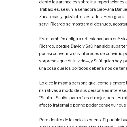
ciento los aranceles sobre las importaciones 
Trabajo es, según la senadora Geovana Bañuelo
Zacatecas y quizá otros estados. Pero gracias
servil Ricardo se mostrara al desnudo, acost
Esto también obliga a reflexionar para qué s
Ricardo, porque David y Saúl han sido subalte
por así convenir a sus intereses se convirtió 
sorpresas que da la vida—, y Saúl, quien hoy, pa
una cosa que los políticos deberíamos de tener
Lo dice la misma persona que, como siempre 
narrativas a modo de sus personales intereses
“Saulín – Saulón para mí es el mejor, pero es 
afecto fraternal o por no poder conseguir qu
Pero dentro de lo malo, lo bueno. El pueblo b