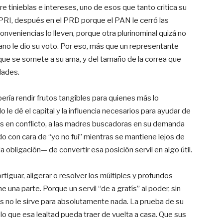
e tinieblas e intereses, uno de esos que tanto critica su
l PRI, después en el PRD porque el PAN le cerró las
nveniencias lo lleven, porque otra plurinominal quizá no
ano le dio su voto. Por eso, más que un representante
vo que se somete a su ama, y del tamaño de la correa que
dades.
ería rendir frutos tangibles para quienes más lo
 le dé el capital y la influencia necesarios para ayudar de
sores en conflicto, a las madres buscadoras en su demanda
do con cara de “yo no fui” mientras se mantiene lejos de
 obligación— de convertir esa posición servil en algo útil.
rtiguar, aligerar o resolver los múltiples y profundos
una parte. Porque un servil “de a gratís” al poder, sin
as no le sirve para absolutamente nada. La prueba de su
no lo que esa lealtad pueda traer de vuelta a casa. Que sus