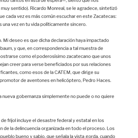
endo tantos en lista de espera—, siento que nos
muy sentido). Ricardo Monreal, se le agradece, sintetizó
o que cada vez es más común escuchar en este Zacatecas:
s una vez en tu vida políticamente sincero.
o. Mi deseo es que dicha declaración haya impactado
nbaum, y que, en correspondencia a tal muestra de
í mostrarse como el poderosísimo zacatecano que unos
dejan creer para verse beneficiados por sus relaciones
ficantes, como esos de la CATEM, que dirige su
y promotor de aventones en helicóptero, Pedro Haces.
la nueva gobernanza simplemente no puede o no quiere
e frijol incluye el desastre federal y estatal en los
ión de la delincuencia organizada en todo el proceso. Los
 pueblo bueno y sabio, que señala la vista gorda, cuando