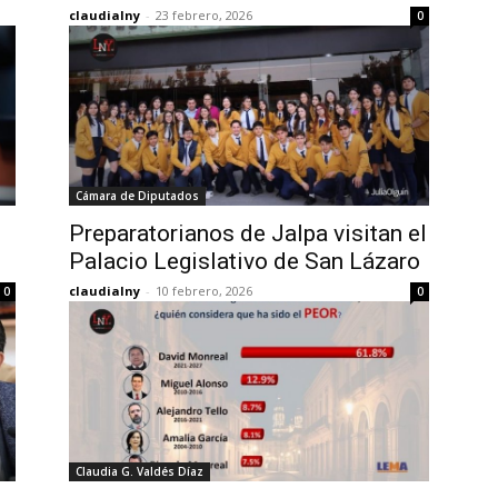
claudialny
-
23 febrero, 2026
0
Cámara de Diputados
Preparatorianos de Jalpa visitan el
Palacio Legislativo de San Lázaro
claudialny
-
10 febrero, 2026
0
0
Claudia G. Valdés Díaz