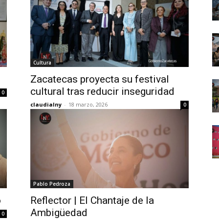
Cultura
Zacatecas proyecta su festival
cultural tras reducir inseguridad
0
claudialny
-
18 marzo, 2026
0
Pablo Pedroza
o
Reflector | El Chantaje de la
Ambigüedad
0