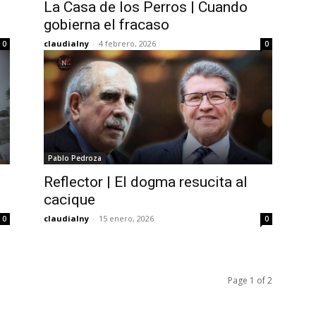
La Casa de los Perros | Cuando
gobierna el fracaso
claudialny
-
4 febrero, 2026
0
0
Pablo Pedroza
Reflector | El dogma resucita al
cacique
claudialny
-
15 enero, 2026
0
0
Page 1 of 2