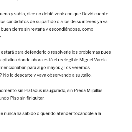
bueno y sabio, dice no debió venir con que David cuente
los candidatos de su partido o a los de su interés ya va
un buen cierre sin regarla y escondiéndose, como
.
stará para defenderlo o resolverle los problemas pues
a capitalina donde ahora está el reelegible Miguel Varela
o mencionaban para algo mayor. ¿Los veremos
? No lo descarte y vaya observando a su gallo.
momento sin Platabus inaugurado, sin Presa Milpillas
ndo Piso sin finiquitar.
ue nunca ha sabido o querido atender tocándole a la