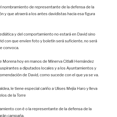
l nombramiento de representante de la defensa de la
n y que atraerá a los antes davidistas hacia esa figura
ediática y del comportamiento no estará en David sino
d con que envíen foto y boletín será suficiente, no será
que convoca.
e Morena hoy en manos de Minerva Citlalli Hernández
suspirantes a diputados locales y a los Ayuntamientos y
ecomendación de David, como sucede con el que ya se va.
ldea, le tiene especial cariño a Ulises Mejía Haro y lleva
los de la Torre
amiento con é o la representante de la defensa de la
harán campaña.