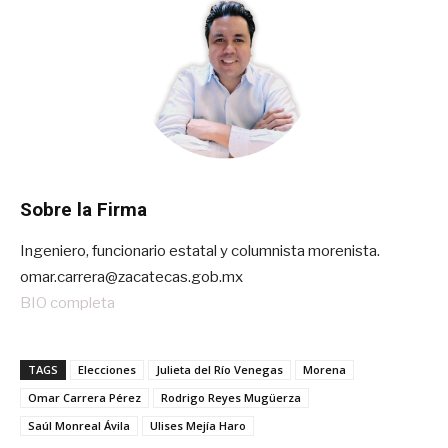
Sobre la Firma
Ingeniero, funcionario estatal y columnista morenista.
omar.carrera@zacatecas.gob.mx
BIO completa
TAGS
Elecciones
Julieta del Río Venegas
Morena
Omar Carrera Pérez
Rodrigo Reyes Mugüerza
Saúl Monreal Ávila
Ulises Mejía Haro