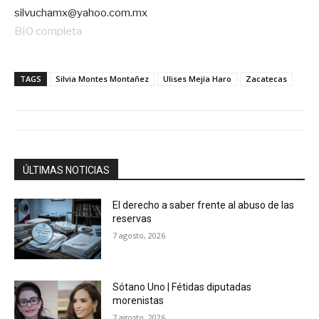
silvuchamx@yahoo.com.mx
BIO completa
TAGS
Silvia Montes Montañez
Ulises Mejía Haro
Zacatecas
ÚLTIMAS NOTICIAS
El derecho a saber frente al abuso de las
reservas
7 agosto, 2026
Sótano Uno | Fétidas diputadas
morenistas
7 agosto, 2026