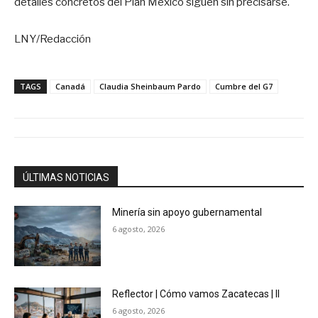
detalles concretos del Plan México siguen sin precisarse.
LNY/Redacción
TAGS
Canadá
Claudia Sheinbaum Pardo
Cumbre del G7
ÚLTIMAS NOTICIAS
Minería sin apoyo gubernamental
6 agosto, 2026
Reflector | Cómo vamos Zacatecas | II
6 agosto, 2026