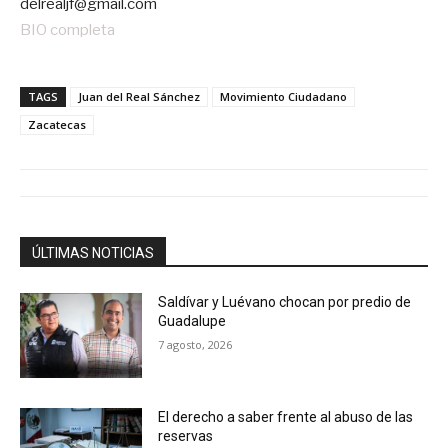
delrealjf@gmail.com
BIO completa
TAGS
Juan del Real Sánchez
Movimiento Ciudadano
Zacatecas
ÚLTIMAS NOTICIAS
Saldívar y Luévano chocan por predio de
Guadalupe
7 agosto, 2026
El derecho a saber frente al abuso de las
reservas