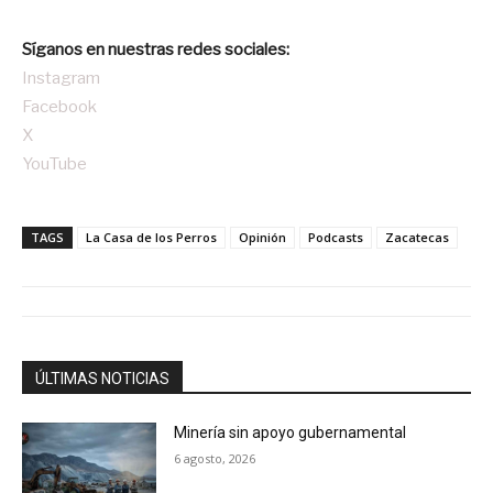
Síganos en nuestras redes sociales:
Instagram
Facebook
X
YouTube
TAGS
La Casa de los Perros
Opinión
Podcasts
Zacatecas
ÚLTIMAS NOTICIAS
Minería sin apoyo gubernamental
6 agosto, 2026