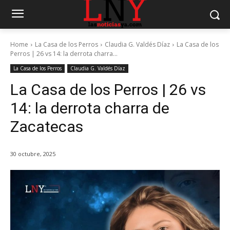
Home
La Casa de los Perros
Claudia G. Valdés Díaz
La Casa de los
Perros | 26 vs 14: la derrota charra...
La Casa de los Perros
Claudia G. Valdés Díaz
La Casa de los Perros | 26 vs
14: la derrota charra de
Zacatecas
30 octubre, 2025