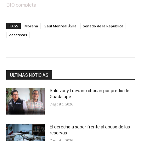
BIO completa
TAGS
Morena
Saúl Monreal Ávila
Senado de la República
Zacatecas
ÚLTIMAS NOTICIAS
Saldívar y Luévano chocan por predio de
Guadalupe
7 agosto, 2026
El derecho a saber frente al abuso de las
reservas
7 agosto, 2026