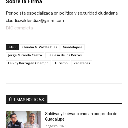
Sobre la Firma
Periodista especializada en política y seguridad ciudadana.
claudia.valdesdiaz@gmail.com
BIO completa
TAGS
Claudia G. Valdés Díaz
Guadalajara
Jorge Miranda Castro
La Casa de los Perros
Le Roy Barragán Ocampo
Turismo
Zacatecas
ÚLTIMAS NOTICIAS
Saldívar y Luévano chocan por predio de
Guadalupe
7 agosto, 2026