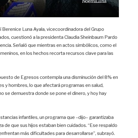
 Berenice Luna Ayala, vicecoordinadora del Grupo
ados, cuestionó a la presidenta Claudia Sheinbaum Pardo
iencia. Señaló que mientras en actos simbólicos, como el
emeninos, en los hechos recorta recursos clave para las
upuesto de Egresos contempla una disminución del 8% en
es y hombres, lo que afectará programas en salud,
smo se demuestra donde se pone el dinero, y hoy hay
estancias infantiles, un programa que –dijo– garantizaba
eza de que sus hijos estaban bien cuidados. “Ese respaldo
 enfrentan más dificultades para desarrollarse”, subrayó.