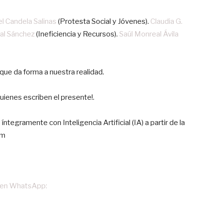
l Candela Salinas
(Protesta Social y Jóvenes).
Claudia G.
eal Sánchez
(Ineficiencia y Recursos).
Saúl Monreal Ávila
 que da forma a nuestra realidad.
uienes escriben el presente!.
tegramente con Inteligencia Artificial (IA) a partir de la
om
en WhatsApp: