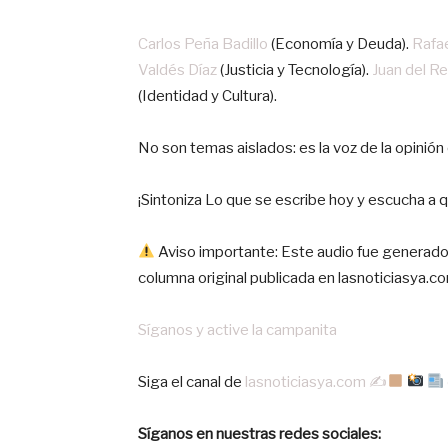
Carlos Peña Badillo
(Economía y Deuda).
Rafae
Valdés Díaz
(Justicia y Tecnología).
Juan del R
(Identidad y Cultura).
No son temas aislados: es la voz de la opinión
¡Sintoniza Lo que se escribe hoy y escucha a q
Aviso importante: Este audio fue generado ín
columna original publicada en lasnoticiasya.c
Síganos y active la campanita
‎Siga el canal de
lasnoticiasya.com ✍
Síganos en nuestras redes sociales: