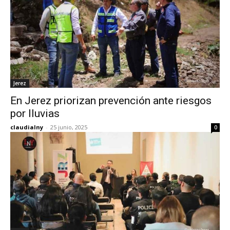
Jerez
En Jerez priorizan prevención ante riesgos
por lluvias
claudialny
-
25 junio, 2025
0