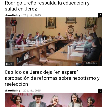
Rodrigo Ureño respalda la educación y
salud en Jerez
claudialny
-
21 junio, 2025
0
Jerez
Cabildo de Jerez deja “en espera”
aprobación de reformas sobre nepotismo y
reelección
claudialny
-
20 junio, 2025
0