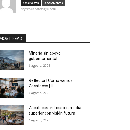
3963 POSTS
0 COMMENTS
https://lasnoticiasya.com
MOST READ
Minería sin apoyo
gubernamental
6 agosto, 2026
Reflector | Cómo vamos
Zacatecas | II
6 agosto, 2026
Zacatecas: educación media
superior con visión futura
6 agosto, 2026