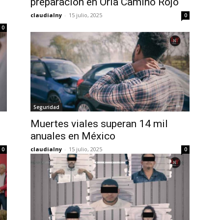
preparación en Orla Camino Rojo
claudialny
-
15 julio, 2025
0
0
Seguridad
Muertes viales superan 14 mil
anuales en México
claudialny
-
15 julio, 2025
0
0