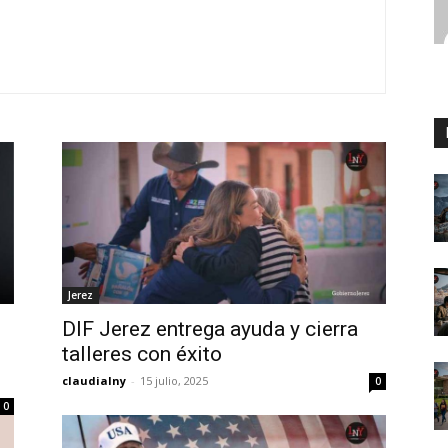
Jerez
DIF Jerez entrega ayuda y cierra
talleres con éxito
claudialny
-
15 julio, 2025
0
0