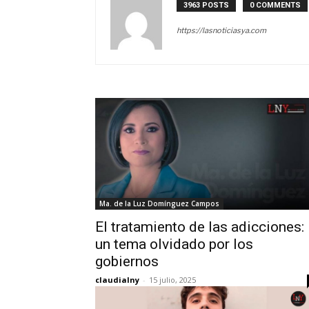
3963 POSTS
0 COMMENTS
https://lasnoticiasya.com
Ma. de la Luz Domínguez Campos
El tratamiento de las adicciones:
un tema olvidado por los
gobiernos
claudialny
-
15 julio, 2025