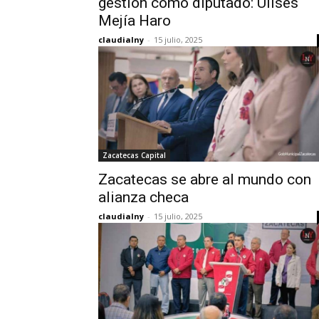
gestión como diputado: Ulises
Mejía Haro
claudialny
-
15 julio, 2025
Zacatecas Capital
Zacatecas se abre al mundo con
alianza checa
claudialny
-
15 julio, 2025