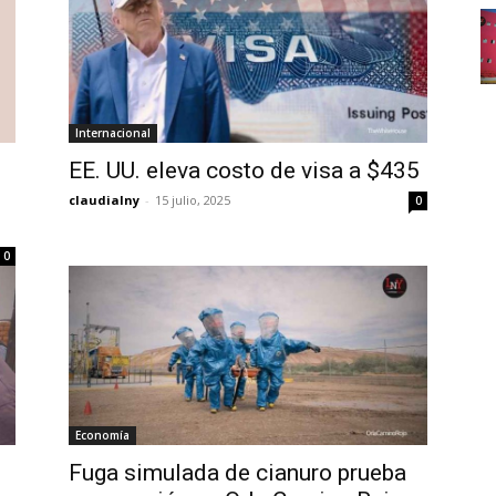
Internacional
EE. UU. eleva costo de visa a $435
claudialny
-
15 julio, 2025
0
0
Economía
Fuga simulada de cianuro prueba