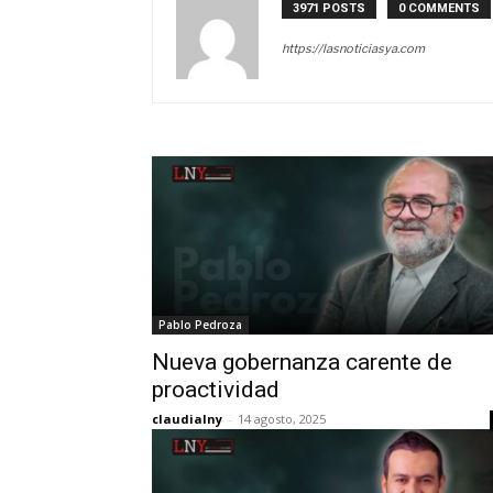
3971 POSTS
0 COMMENTS
https://lasnoticiasya.com
Pablo Pedroza
Nueva gobernanza carente de
proactividad
claudialny
-
14 agosto, 2025