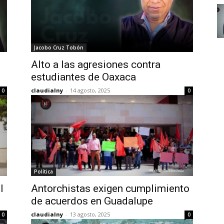
Jacobo Cruz Tobón
Alto a las agresiones contra
estudiantes de Oaxaca
claudialny
-
14 agosto, 2025
0
0
Política
l
Antorchistas exigen cumplimiento
de acuerdos en Guadalupe
claudialny
-
13 agosto, 2025
0
0