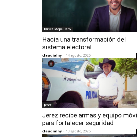
Ulises Mejía Haro
Hacia una transformación del
sistema electoral
claudialny
-
14 agosto, 2025
Jerez
Jerez recibe armas y equipo móvi
para fortalecer seguridad
claudialny
-
13 agosto, 2025