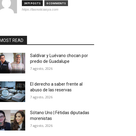
3971 POSTS
0 COMMENTS
https://lasnoticiasya.com
MOST READ
Saldívar y Luévano chocan por
predio de Guadalupe
7 agosto, 2026
El derecho a saber frente al
abuso de las reservas
7 agosto, 2026
Sótano Uno | Fétidas diputadas
morenistas
7 agosto, 2026