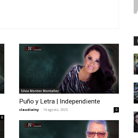
Silvia Montes Montañez
Puño y Letra | Independiente
claudialny
-
14 agosto, 2025
0
0