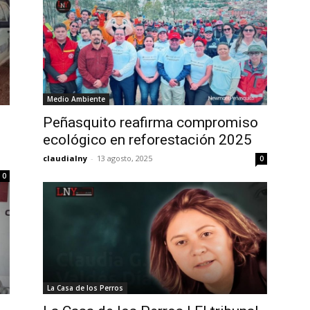
Medio Ambiente
Peñasquito reafirma compromiso
ecológico en reforestación 2025
claudialny
-
13 agosto, 2025
0
0
La Casa de los Perros