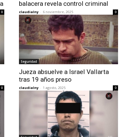
na
balacera revela control criminal
claudialny
-
6 noviembre, 2025
0
0
Seguridad
Jueza absuelve a Israel Vallarta
tras 19 años preso
claudialny
-
1 agosto, 2025
0
0