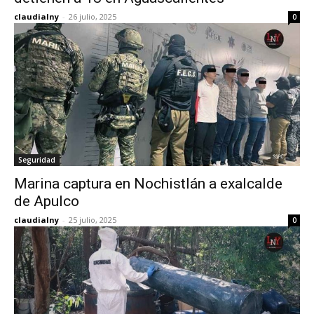
claudialny
-
26 julio, 2025
0
Seguridad
Marina captura en Nochistlán a exalcalde
de Apulco
claudialny
-
25 julio, 2025
0