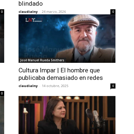
blindado
claudialny
-
24 marzo, 2026
0
0
José Manuel Rueda Smithers
Cultura Impar | El hombre que
publicaba demasiado en redes
claudialny
-
14 octubre, 2025
0
0