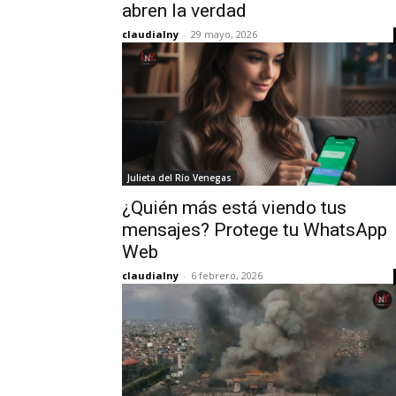
abren la verdad
claudialny
-
29 mayo, 2026
Julieta del Río Venegas
¿Quién más está viendo tus
mensajes? Protege tu WhatsApp
Web
claudialny
-
6 febrero, 2026