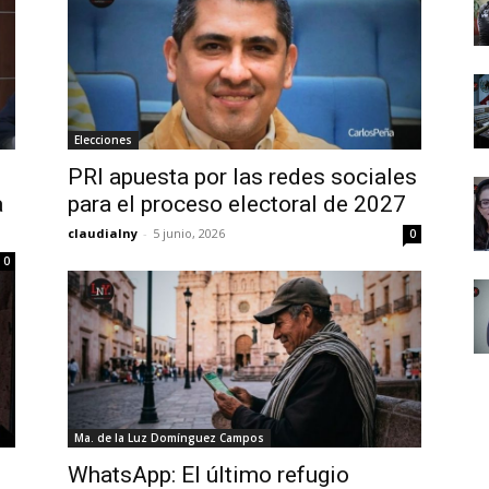
Elecciones
PRI apuesta por las redes sociales
a
para el proceso electoral de 2027
claudialny
-
5 junio, 2026
0
0
Ma. de la Luz Domínguez Campos
WhatsApp: El último refugio