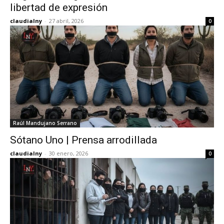
libertad de expresión
claudialny
-
27 abril, 2026
0
Raúl Mandujano Serrano
Sótano Uno | Prensa arrodillada
claudialny
-
30 enero, 2026
0