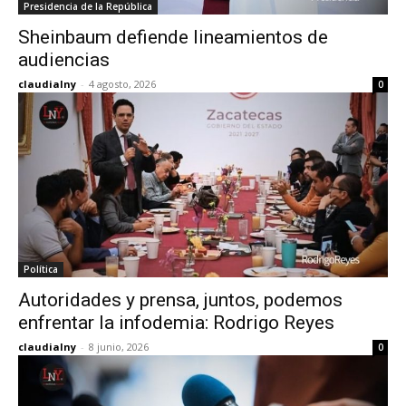
Presidencia de la República
Sheinbaum defiende lineamientos de
audiencias
claudialny
-
4 agosto, 2026
0
Política
Autoridades y prensa, juntos, podemos
enfrentar la infodemia: Rodrigo Reyes
claudialny
-
8 junio, 2026
0