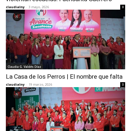
claudialny
-
3 mayo, 2026
0
Claudia G. Valdés Díaz
La Casa de los Perros | El nombre que falta
claudialny
-
19 marzo, 2026
0