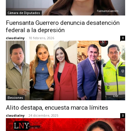
Cámara de Diputados
Fuensanta Guerrero denuncia desatención
federal a la depresión
claudialny
-
10 febrero, 2026
0
Elecciones
Alito destapa, encuesta marca límites
claudialny
-
24 diciembre, 2025
0