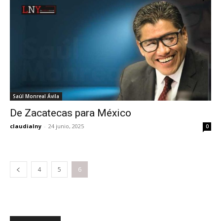
Saúl Monreal Ávila
De Zacatecas para México
claudialny
-
24 junio, 2025
0
4
5
6