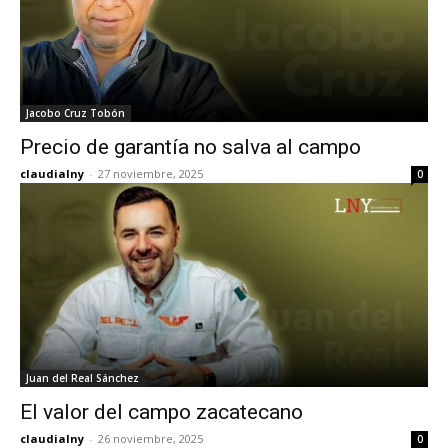
Jacobo Cruz Tobón
Precio de garantía no salva al campo
claudialny
-
27 noviembre, 2025
0
Juan del Real Sánchez
El valor del campo zacatecano
claudialny
-
26 noviembre, 2025
0