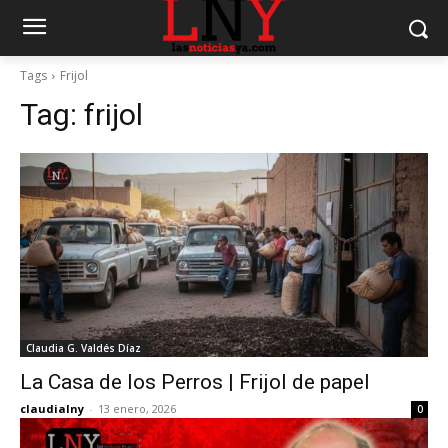
Tags
Frijol
Tag:
frijol
Claudia G. Valdés Díaz
La Casa de los Perros | Frijol de papel
claudialny
-
13 enero, 2026
0