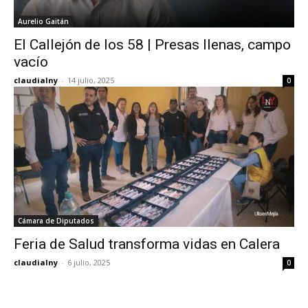
Aurelio Gaitán
El Callejón de los 58 | Presas llenas, campo
vacío
claudialny
-
14 julio, 2025
0
Cámara de Diputados
Feria de Salud transforma vidas en Calera
claudialny
-
6 julio, 2025
0