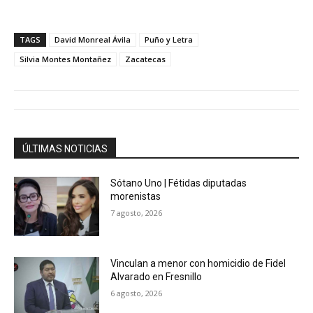
TAGS
David Monreal Ávila
Puño y Letra
Silvia Montes Montañez
Zacatecas
ÚLTIMAS NOTICIAS
Sótano Uno | Fétidas diputadas
morenistas
7 agosto, 2026
Vinculan a menor con homicidio de Fidel
Alvarado en Fresnillo
6 agosto, 2026