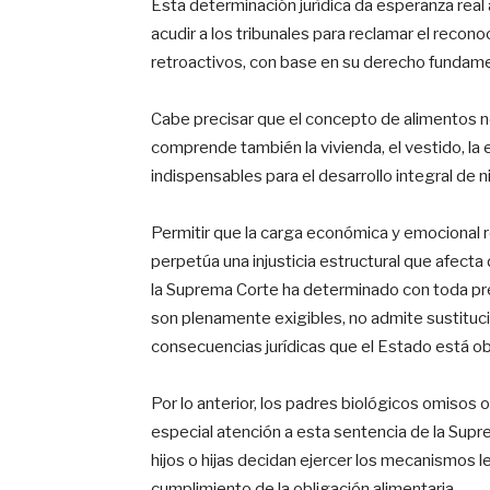
Esta determinación jurídica da esperanza real a
acudir a los tribunales para reclamar el recon
retroactivos, con base en su derecho fundamen
Cabe precisar que el concepto de alimentos no
comprende también la vivienda, el vestido, la
indispensables para el desarrollo integral de n
Permitir que la carga económica y emocional 
perpetúa una injusticia estructural que afecta 
la Suprema Corte ha determinado con toda pre
son plenamente exigibles, no admite sustituc
consecuencias jurídicas que el Estado está ob
Por lo anterior, los padres biológicos omiso
especial atención a esta sentencia de la Supre
hijos o hijas decidan ejercer los mecanismos l
cumplimiento de la obligación alimentaria.