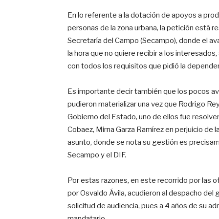
En lo referente a la dotación de apoyos a pro
personas de la zona urbana, la petición está 
Secretaría del Campo (Secampo), donde el ava
la hora que no quiere recibir a los interesad
con todos los requisitos que pidió la depende
Es importante decir también que los pocos av
pudieron materializar una vez que Rodrigo R
Gobierno del Estado, uno de ellos fue resolver
Cobaez, Mirna Garza Ramírez en perjuicio de la
asunto, donde se nota su gestión es precisa
Secampo y el DIF.
Por estas razones, en este recorrido por las o
por Osvaldo Ávila, acudieron al despacho del 
solicitud de audiencia, pues a 4 años de su ad
mandatario.