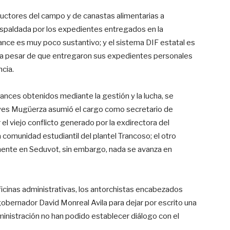
ductores del campo y de canastas alimentarias a
respaldada por los expedientes entregados en la
nce es muy poco sustantivo; y el sistema DIF estatal es
os, a pesar de que entregaron sus expedientes personales
ncia.
ances obtenidos mediante la gestión y la lucha, se
eyes Mugüerza asumió el cargo como secretario de
 el viejo conflicto generado por la exdirectora del
 comunidad estudiantil del plantel Trancoso; el otro
mente en Seduvot, sin embargo, nada se avanza en
ficinas administrativas, los antorchistas encabezados
gobernador David Monreal Avila para dejar por escrito una
ministración no han podido establecer diálogo con el