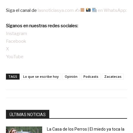
‎Siga el canal de
lasnoticiasya.com ✍
en WhatsApp:
Síganos en nuestras redes sociales:
Instagram
Facebook
X
YouTube
TAGS
Lo que se escribe hoy
Opinión
Podcasts
Zacatecas
ÚLTIMAS NOTICIAS
La Casa de los Perros | El miedo ya toca la