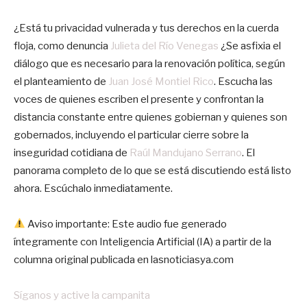
¿Está tu privacidad vulnerada y tus derechos en la cuerda
floja, como denuncia
Julieta del Río Venegas
¿Se asfixia el
diálogo que es necesario para la renovación política, según
el planteamiento de
Juan José Montiel Rico
. Escucha las
voces de quienes escriben el presente y confrontan la
distancia constante entre quienes gobiernan y quienes son
gobernados, incluyendo el particular cierre sobre la
inseguridad cotidiana de
Raúl Mandujano Serrano
. El
panorama completo de lo que se está discutiendo está listo
ahora. Escúchalo inmediatamente.
Aviso importante: Este audio fue generado
íntegramente con Inteligencia Artificial (IA) a partir de la
columna original publicada en lasnoticiasya.com
Síganos y active la campanita