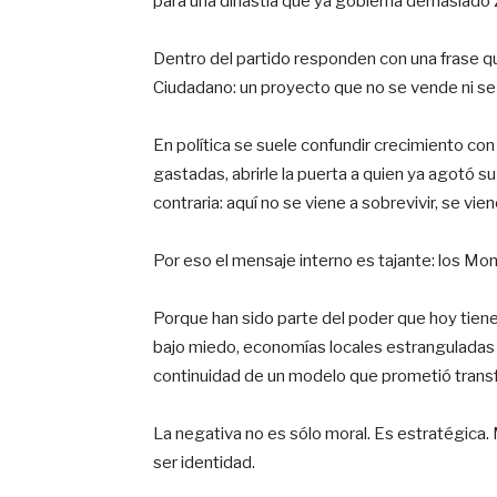
para una dinastía que ya gobierna demasiado
Dentro del partido responden con una frase qu
Ciudadano: un proyecto que no se vende ni se
En política se suele confundir crecimiento con
gastadas, abrirle la puerta a quien ya agotó su
contraria: aquí no se viene a sobrevivir, se vien
Por eso el mensaje interno es tajante: los Mon
Porque han sido parte del poder que hoy tien
bajo miedo, economías locales estranguladas 
continuidad de un modelo que prometió trans
La negativa no es sólo moral. Es estratégica.
ser identidad.