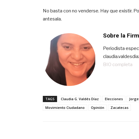
No basta con no venderse. Hay que existir. P
antesala.
Sobre la Fir
Periodista especi
claudia.valdesd
BIO completa
TAGS
Claudia G. Valdés Díaz
Elecciones
Jorge
Movimiento Ciudadano
Opinión
Zacatecas