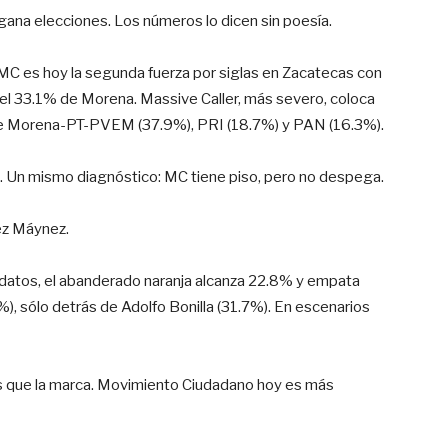
o gana elecciones. Los números lo dicen sin poesía.
MC es hoy la segunda fuerza por siglas en Zacatecas con
del 33.1% de Morena. Massive Caller, más severo, coloca
o de Morena-PT-PVEM (37.9%), PRI (18.7%) y PAN (16.3%).
 Un mismo diagnóstico: MC tiene piso, pero no despega.
rez Máynez.
idatos, el abanderado naranja alcanza 22.8% y empata
, sólo detrás de Adolfo Bonilla (31.7%). En escenarios
ás que la marca. Movimiento Ciudadano hoy es más