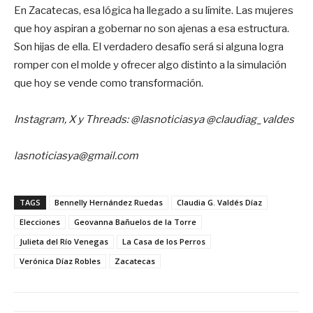
En Zacatecas, esa lógica ha llegado a su límite. Las mujeres
que hoy aspiran a gobernar no son ajenas a esa estructura.
Son hijas de ella. El verdadero desafío será si alguna logra
romper con el molde y ofrecer algo distinto a la simulación
que hoy se vende como transformación.
Instagram, X y Threads: @lasnoticiasya @claudiag_valdes
lasnoticiasya@gmail.com
TAGS
Bennelly Hernández Ruedas
Claudia G. Valdés Díaz
Elecciones
Geovanna Bañuelos de la Torre
Julieta del Río Venegas
La Casa de los Perros
Verónica Díaz Robles
Zacatecas