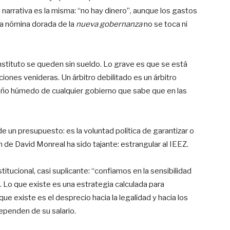
 narrativa es la misma: “no hay dinero”, aunque los gastos
la nómina dorada de la
nueva gobernanza
no se toca ni
instituto se queden sin sueldo. Lo grave es que se está
iones venideras. Un árbitro debilitado es un árbitro
ueño húmedo de cualquier gobierno que sabe que en las
de un presupuesto: es la voluntad política de garantizar o
n de David Monreal ha sido tajante: estrangular al IEEZ.
titucional, casi suplicante: “confiamos en la sensibilidad
e. Lo que existe es una estrategia calculada para
que existe es el desprecio hacia la legalidad y hacia los
ependen de su salario.