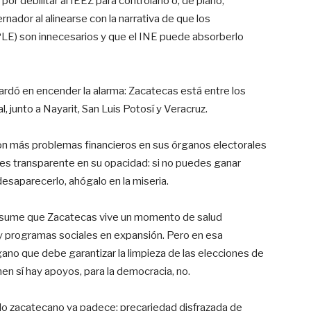
or debilitar al IEEZ para controlarlo o, de plano,
nador al alinearse con la narrativa de que los
LE) son innecesarios y que el INE puede absorberlo
ardó en encender la alarma: Zacatecas está entre los
 junto a Nayarit, San Luis Potosí y Veracruz.
on más problemas financieros en sus órganos electorales
es transparente en su opacidad: si no puedes ganar
desaparecerlo, ahógalo en la miseria.
 presume que Zacatecas vive un momento de salud
y programas sociales en expansión. Pero en esa
rgano que debe garantizar la limpieza de las elecciones de
n sí hay apoyos, para la democracia, no.
blo zacatecano ya padece: precariedad disfrazada de