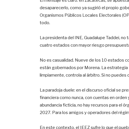
El mensaje es claro: en Zacatecas, se apuesta p
desaparecerlo, como ya sugirió el propio gober
Organismos Públicos Locales Electorales (OP
todo.
La presidenta del INE, Guadalupe Taddei, no t
cuatro estados con mayor riesgo presupuestal,
No es casualidad. Nueve de los 10 estados c
están gobernados por Morena. La estrategia 
limpiamente, controla al árbitro. Si no puedes 
La paradoja duele: en el discurso oficial se
financiera como nunca, con cuentas en orden 
abundancia ficticia, no hay recursos para el ó
2027. Para los amigos y operadores del régime
En este contexto, el IEEZ sufre lo que el pue