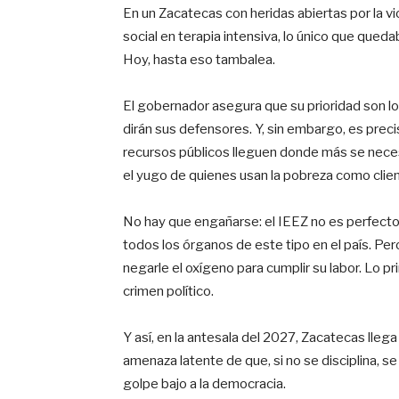
En un Zacatecas con heridas abiertas por la v
social en terapia intensiva, lo único que quedab
Hoy, hasta eso tambalea.
El gobernador asegura que su prioridad son l
dirán sus defensores. Y, sin embargo, es prec
recursos públicos lleguen donde más se necesi
el yugo de quienes usan la pobreza como clien
No hay que engañarse: el IEEZ no es perfecto.
todos los órganos de este tipo en el país. Per
negarle el oxígeno para cumplir su labor. Lo 
crimen político.
Y así, en la antesala del 2027, Zacatecas llega 
amenaza latente de que, si no se disciplina, s
golpe bajo a la democracia.