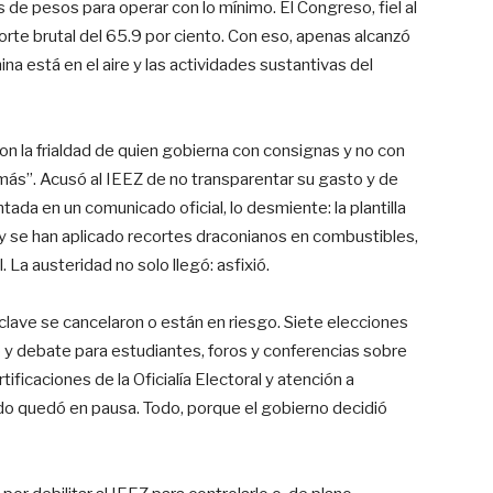
s de pesos para operar con lo mínimo. El Congreso, fiel al
corte brutal del 65.9 por ciento. Con eso, apenas alcanzó
ina está en el aire y las actividades sustantivas del
con la frialdad de quien gobierna con consignas y no con
 más”. Acusó al IEEZ de no transparentar su gasto y de
ada en un comunicado oficial, lo desmiente: la plantilla
y se han aplicado recortes draconianos en combustibles,
. La austeridad no solo llegó: asfixió.
lave se cancelaron o están en riesgo. Siete elecciones
 y debate para estudiantes, foros y conferencias sobre
ificaciones de la Oficialía Electoral y atención a
odo quedó en pausa. Todo, porque el gobierno decidió