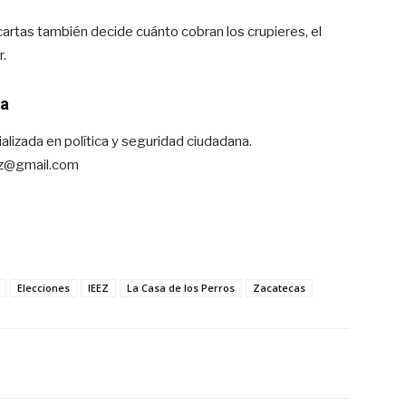
cartas también decide cuánto cobran los crupieres, el
.
ma
alizada en política y seguridad ciudadana.
az@gmail.com
Elecciones
IEEZ
La Casa de los Perros
Zacatecas