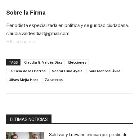
Sobre la Firma
Periodista especializada en política y seguridad ciudadana.
claudia.valdesdiaz@gmail.com
BIO completa
TAGS
Claudia G. Valdés Díaz
Elecciones
La Casa de los Perros
Noemí Luna Ayala
Saúl Monreal Ávila
Ulises Mejía Haro
Zacatecas
ÚLTIMAS NOTICIAS
Saldívar y Luévano chocan por predio de