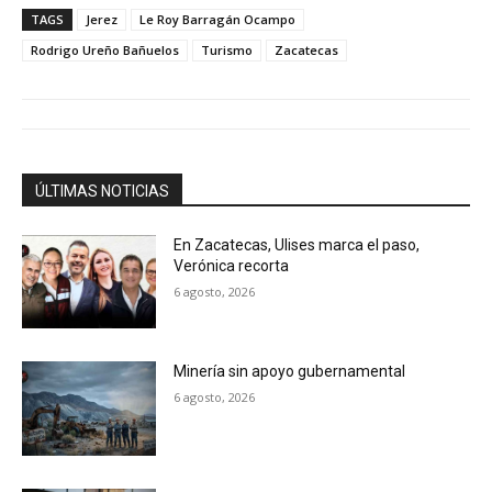
TAGS
Jerez
Le Roy Barragán Ocampo
Rodrigo Ureño Bañuelos
Turismo
Zacatecas
ÚLTIMAS NOTICIAS
En Zacatecas, Ulises marca el paso,
Verónica recorta
6 agosto, 2026
Minería sin apoyo gubernamental
6 agosto, 2026