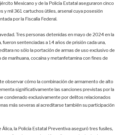
jército Mexicano y de la Policía Estatal aseguraron cinco
s y mil 361 cartuchos útiles, arsenal cuya posesión
ntada por la Fiscalía Federal.
 gravedad. Tres personas detenidas en mayo de 2024 en la
na, fueron sentenciadas a 14 años de prisión cada una,
editara no sólo la portación de armas de uso exclusivo de
n de marihuana, cocaína y metanfetamina con fines de
ite observar cómo la combinación de armamento de alto
enta significativamente las sanciones previstas por la
 fue condenado exclusivamente por delitos relacionados
enas más severas al acreditarse también su participación
e Álica, la Policía Estatal Preventiva aseguró tres fusiles,