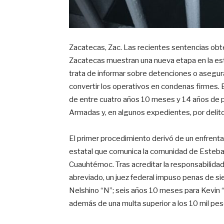
Zacatecas, Zac. Las recientes sentencias obte
Zacatecas muestran una nueva etapa en la estr
trata de informar sobre detenciones o asegura
convertir los operativos en condenas firmes.
de entre cuatro años 10 meses y 14 años de pr
Armadas y, en algunos expedientes, por delitos
El primer procedimiento derivó de un enfrenta
estatal que comunica la comunidad de Esteban
Cuauhtémoc. Tras acreditar la responsabilida
abreviado, un juez federal impuso penas de sie
Nelshino “N”; seis años 10 meses para Kevin 
además de una multa superior a los 10 mil pes