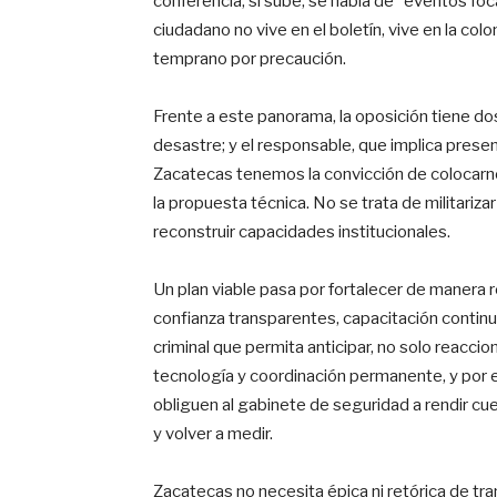
conferencia; si sube, se habla de “eventos foca
ciudadano no vive en el boletín, vive en la colo
temprano por precaución.
Frente a este panorama, la oposición tiene do
desastre; y el responsable, que implica presen
Zacatecas tenemos la convicción de colocarno
la propuesta técnica. No se trata de militariz
reconstruir capacidades institucionales.
Un plan viable pasa por fortalecer de manera re
confianza transparentes, capacitación continu
criminal que permita anticipar, no solo reaccio
tecnología y coordinación permanente, y por 
obliguen al gabinete de seguridad a rendir cue
y volver a medir.
Zacatecas no necesita épica ni retórica de t