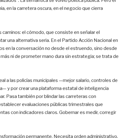
lizados”. La semántica se volvió política pública. Pero el
nia, en la carretera oscura, en el negocio que cierra
s caminos: el cómodo, que consiste en señalar el
tar una alternativa seria. En el Partido Acción Nacional en
s en la conversación no desde el estruendo, sino desde
ar más ni de prometer mano dura sin estrategia; se trata de
al a las policías municipales —mejor salario, controles de
a— y por crear una plataforma estatal de inteligencia
nar. Pasa también por blindar las carreteras con
establecer evaluaciones públicas trimestrales que
ntas con indicadores claros. Gobernar es medir, corregir
ransformación permanente. Necesita orden administrativo,