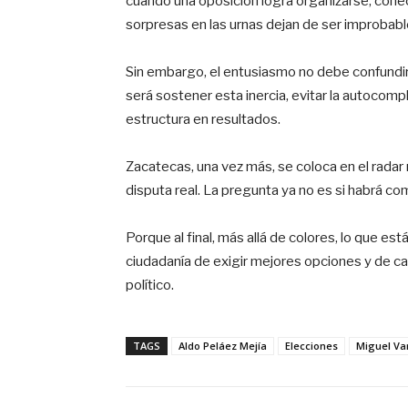
cuando una oposición logra organizarse, cone
sorpresas en las urnas dejan de ser improbabl
Sin embargo, el entusiasmo no debe confundirs
será sostener esta inercia, evitar la autocompl
estructura en resultados.
Zacatecas, una vez más, se coloca en el rada
disputa real. La pregunta ya no es si habrá co
Porque al final, más allá de colores, lo que es
ciudadanía de exigir mejores opciones y de ca
político.
TAGS
Aldo Peláez Mejía
Elecciones
Miguel Va