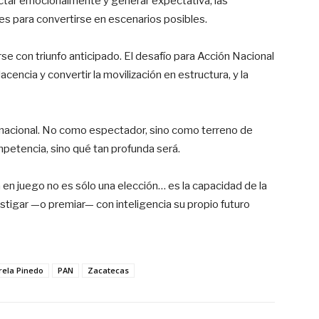
ctar emocionalmente y generar expectativa, las
es para convertirse en escenarios posibles.
e con triunfo anticipado. El desafío para Acción Nacional
acencia y convertir la movilización en estructura, y la
r nacional. No como espectador, sino como terreno de
mpetencia, sino qué tan profunda será.
tá en juego no es sólo una elección… es la capacidad de la
stigar —o premiar— con inteligencia su propio futuro
rela Pinedo
PAN
Zacatecas