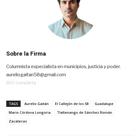
Sobre la Firma
Columnista especialista en municipios, justicia y poder.
aureliogaitan58@gmail.com
BIO completa
TAGS
Aurelio Gaitán
El Callejón de los 58
Guadalupe
Mario Córdova Longoria
Tlaltenango de Sánchez Román
Zacatecas