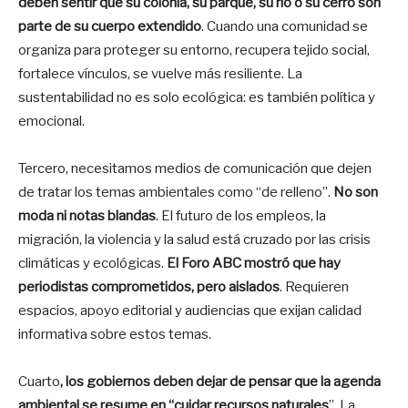
deben sentir que su colonia, su parque, su río o su cerro son
parte de su cuerpo extendido
. Cuando una comunidad se
organiza para proteger su entorno, recupera tejido social,
fortalece vínculos, se vuelve más resiliente. La
sustentabilidad no es solo ecológica: es también política y
emocional.
Tercero, necesitamos medios de comunicación que dejen
de tratar los temas ambientales como “de relleno”.
No son
moda ni notas blandas
. El futuro de los empleos, la
migración, la violencia y la salud está cruzado por las crisis
climáticas y ecológicas.
El Foro ABC mostró que hay
periodistas comprometidos, pero aislados
. Requieren
espacios, apoyo editorial y audiencias que exijan calidad
informativa sobre estos temas.
Cuarto
, los gobiernos deben dejar de pensar que la agenda
ambiental se resume en “cuidar recursos naturales
”. La