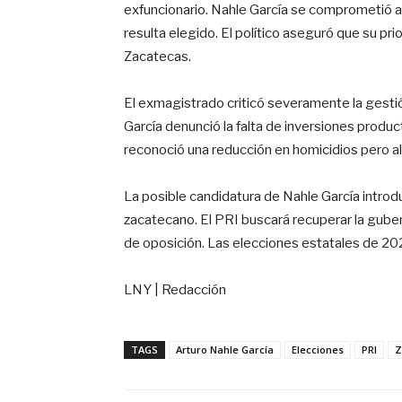
exfuncionario. Nahle García se comprometió a 
resulta elegido. El político aseguró que su pri
Zacatecas.
El exmagistrado criticó severamente la gest
García denunció la falta de inversiones product
reconoció una reducción en homicidios pero a
La posible candidatura de Nahle García intro
zacatecano. El PRI buscará recuperar la gube
de oposición. Las elecciones estatales de 2027
LNY | Redacción
TAGS
Arturo Nahle García
Elecciones
PRI
Z