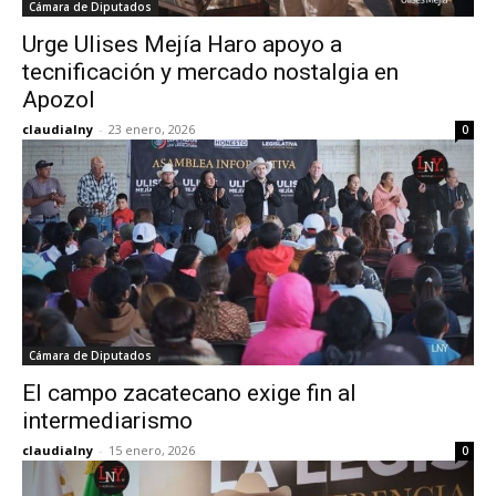
Cámara de Diputados
Urge Ulises Mejía Haro apoyo a
tecnificación y mercado nostalgia en
Apozol
claudialny
-
23 enero, 2026
0
Cámara de Diputados
El campo zacatecano exige fin al
intermediarismo
claudialny
-
15 enero, 2026
0