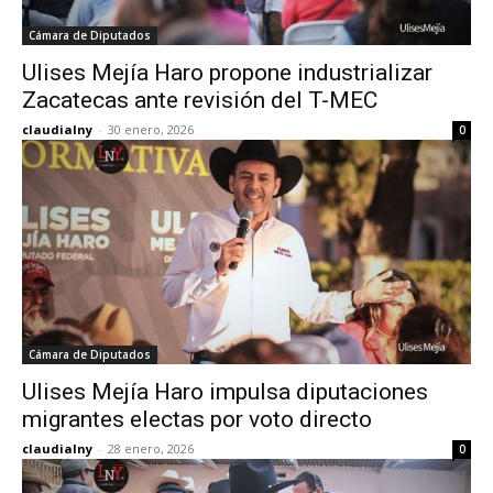
Cámara de Diputados
Ulises Mejía Haro propone industrializar
Zacatecas ante revisión del T-MEC
claudialny
-
30 enero, 2026
0
Cámara de Diputados
Ulises Mejía Haro impulsa diputaciones
migrantes electas por voto directo
claudialny
-
28 enero, 2026
0