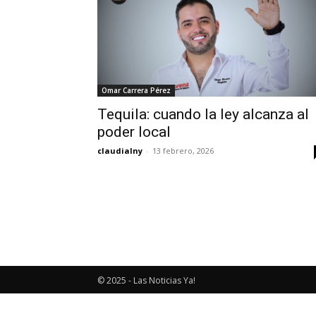
Omar Carrera Pérez
Tequila: cuando la ley alcanza al
poder local
claudialny
-
13 febrero, 2026
© 2025 - Las Noticias Ya!