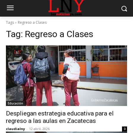
Tags
Regreso a Clases
Tag:
Regreso a Clases
Educación
Despliegan estrategia educativa para el
regreso a las aulas en Zacatecas
claudialny
-
12 abril, 2026
0