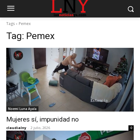
Tags
Pemex
Tag:
Pemex
Noemí Luna Ayala
Mujeres sí, impunidad no
claudialny
-
2 julio, 2026
0