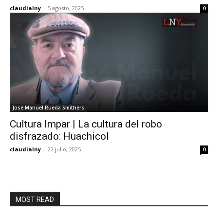
claudialny
-
5 agosto, 2025
0
José Manuel Rueda Smithers
Cultura Impar | La cultura del robo
disfrazado: Huachicol
claudialny
-
22 julio, 2025
0
MOST READ