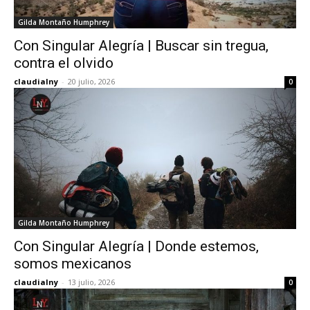
Gilda Montaño Humphrey
Con Singular Alegría | Buscar sin tregua,
contra el olvido
claudialny
-
20 julio, 2026
0
Gilda Montaño Humphrey
Con Singular Alegría | Donde estemos,
somos mexicanos
claudialny
-
13 julio, 2026
0