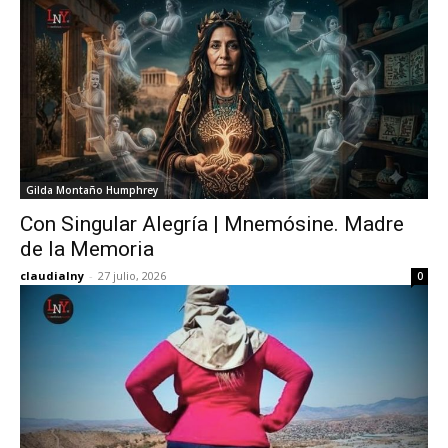
Gilda Montaño Humphrey
Con Singular Alegría | Mnemósine. Madre
de la Memoria
claudialny
-
27 julio, 2026
0