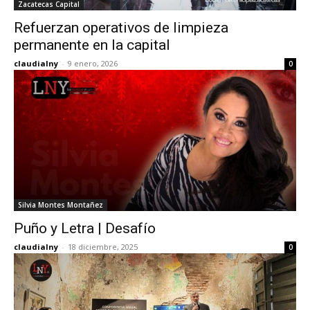
Zacatecas Capital
Refuerzan operativos de limpieza
permanente en la capital
claudialny
-
9 enero, 2026
0
Silvia Montes Montañez
Puño y Letra | Desafío
claudialny
-
18 diciembre, 2025
0