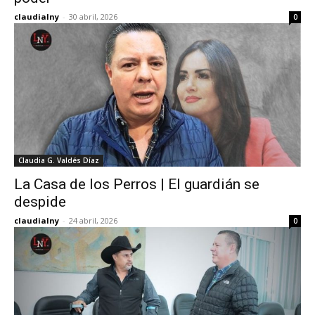
claudialny
-
30 abril, 2026
0
Claudia G. Valdés Díaz
La Casa de los Perros | El guardián se
despide
claudialny
-
24 abril, 2026
0