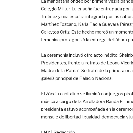
La mandataria ondeó por primera vez la bande
Colegio Militar. La enseña fue entregada por l
Jiménez y una escolta integrada por las cabos
Martínez Tozcano, Karla Paola Guevara Pérez 
Gallegos Ortiz. Este hecho marcó un momento h
femenina protagonizó la entrega del lábaro pa
La ceremonia incluyó otro acto inédito: Shein
Presidentes, frente al retrato de Leona Vica
Madre de la Patria”. Se trató de la primera oc
galería principal de Palacio Nacional.
El Zócalo capitalino se iluminó con juegos pir
música a cargo de la Arrolladora Banda El Lim
presidenta estuvo acompañada en la ceremonia
mensaje de libertad, igualdad, democracia y jus
LNY | Redacción