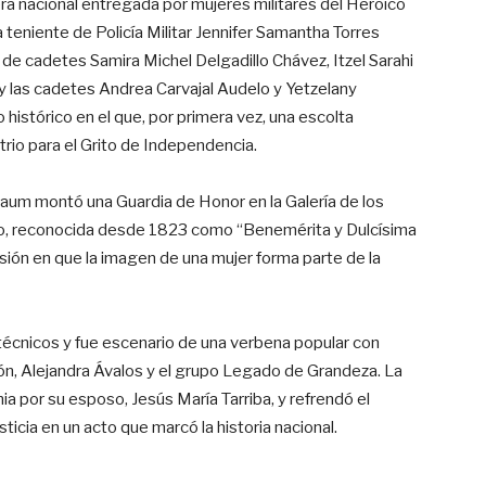
ra nacional entregada por mujeres militares del Heroico
a teniente de Policía Militar Jennifer Samantha Torres
 de cadetes Samira Michel Delgadillo Chávez, Itzel Sarahi
y las cadetes Andrea Carvajal Audelo y Yetzelany
istórico en el que, por primera vez, una escolta
trio para el Grito de Independencia.
baum montó una Guardia de Honor en la Galería de los
rio, reconocida desde 1823 como “Benemérita y Dulcísima
asión en que la imagen de una mujer forma parte de la
otécnicos y fue escenario de una verbena popular con
ón, Alejandra Ávalos y el grupo Legado de Grandeza. La
 por su esposo, Jesús María Tarriba, y refrendó el
ticia en un acto que marcó la historia nacional.