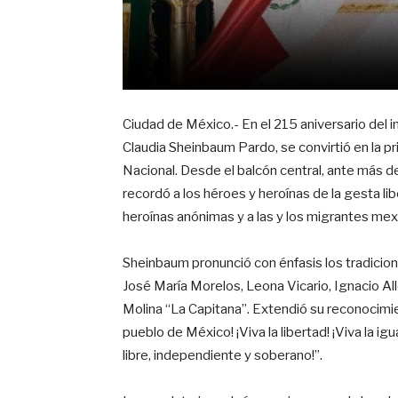
Ciudad de México.- En el 215 aniversario del i
Claudia Sheinbaum Pardo, se convirtió en la 
Nacional. Desde el balcón central, ante más de
recordó a los héroes y heroínas de la gesta lib
heroínas anónimas y a las y los migrantes mex
Sheinbaum pronunció con énfasis los tradiciona
José María Morelos, Leona Vicario, Ignacio A
Molina “La Capitana”. Extendió su reconocimien
pueblo de México! ¡Viva la libertad! ¡Viva la igu
libre, independiente y soberano!”.