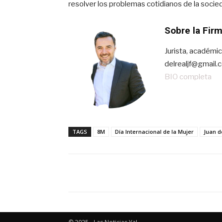
resolver los problemas cotidianos de la socie
Sobre la Fir
Jurista, académi
delrealjf@gmail.
BIO completa
TAGS
8M
Día Internacional de la Mujer
Juan d