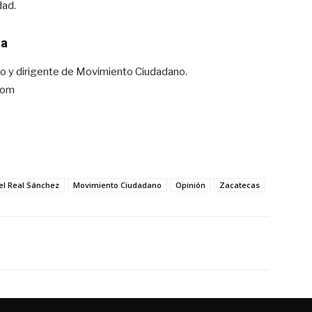
dad.
ma
co y dirigente de Movimiento Ciudadano.
com
el Real Sánchez
Movimiento Ciudadano
Opinión
Zacatecas